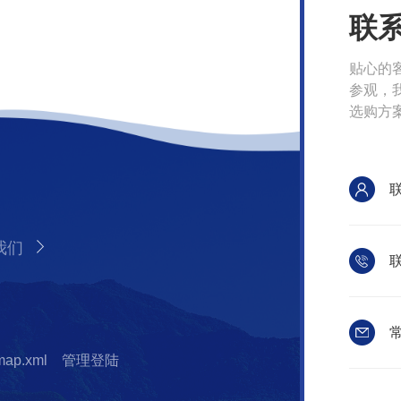
联
贴心的
参观，
选购方
我们
联
常
map.xml
管理登陆