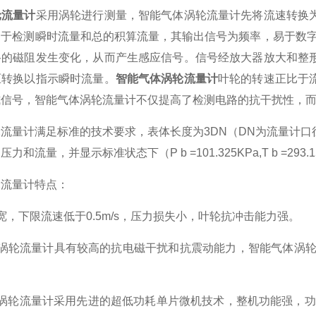
轮流量计
采用涡轮进行测量，智能气体涡轮流量计先将流速转换
用于检测瞬时流量和总的积算流量，其输出信号为频率，易于数字
路的磁阻发生变化，从而产生感应信号。信号经放大器放大和整
压转换以指示瞬时流量。
智能气体涡轮流量计
叶轮的转速正比于
式信号，智能气体涡轮流量计不仅提高了检测电路的抗干扰性，
量计满足标准的技术要求，表体长度为3DN（DN为流量计口
和流量，并显示标准状态下（P b =101.325KPa,T b =293
流量计特点：
下限流速低于0.5m/s，压力损失小，叶轮抗冲击能力强。
轮流量计具有较高的抗电磁干扰和抗震动能力，智能气体涡轮流
轮流量计采用先进的超低功耗单片微机技术，整机功能强，功耗