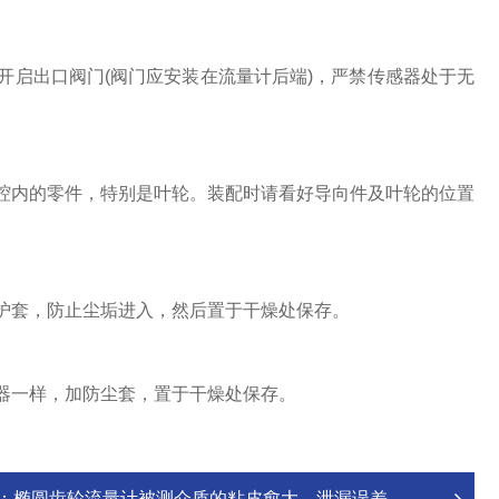
启出口阀门(阀门应安装在流量计后端)，严禁传感器处于无
内的零件，特别是叶轮。装配时请看好导向件及叶轮的位置
护套，防止尘垢进入，然后置于干燥处保存。
器一样，加防尘套，置于干燥处保存。
：
椭圆齿轮流量计被测介质的粘皮愈大，泄漏误差愈小，对测量愈有利