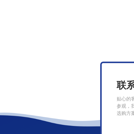
联
贴心的
参观，
选购方