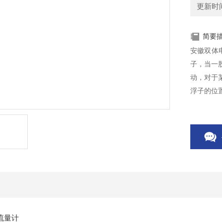
更新时间：
简要
安徽双体
子，当一
动，对于
浮子的位
结传递给
管和浮子
流量计