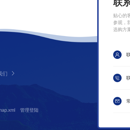
联
贴心的
参观，
选购方
我们
联
常
map.xml
管理登陆