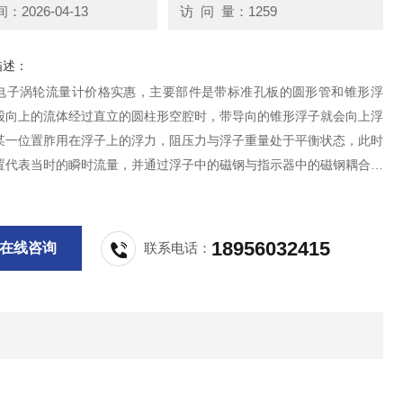
2026-04-13
访 问 量：1259
描述：
电子涡轮流量计价格实惠，主要部件是带标准孔板的圆形管和锥形浮
股向上的流体经过直立的圆柱形空腔时，带导向的锥形浮子就会向上浮
某一位置胙用在浮子上的浮力，阻压力与浮子重量处于平衡状态，此时
置代表当时的瞬时流量，并通过浮子中的磁钢与指示器中的磁钢耦合联
指示器，使指针转动，凸轮板使指针线性地指示其流量值的大小。测量
可以用各种不导磁材料制成。
18956032415
在线咨询
联系电话：