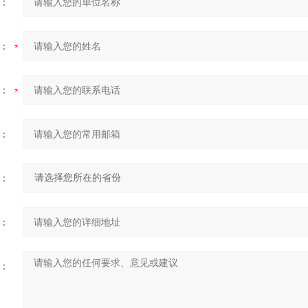
：
：
：
：
：
：
：