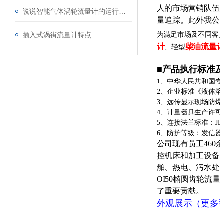
人的市场营销队伍
说说智能气体涡轮流量计的运行管理和维护要求
量追踪。此外我公
插入式涡街流量计特点
为满足市场及不同客
计
柴油流量
、轻型
■
产品执行标准
1、中华人民共和国专业
2、企业标准《液体溶积式
3、远传显示现场防爆等级
4、计量器具生产许可证
5、连接法兰标准：JB/T79
6、防护等级：发信器I
公司现有员工46
控机床和加工设备
舶、热电、污水处
OI50椭圆齿轮
了重要贡献。
外观展示（更多