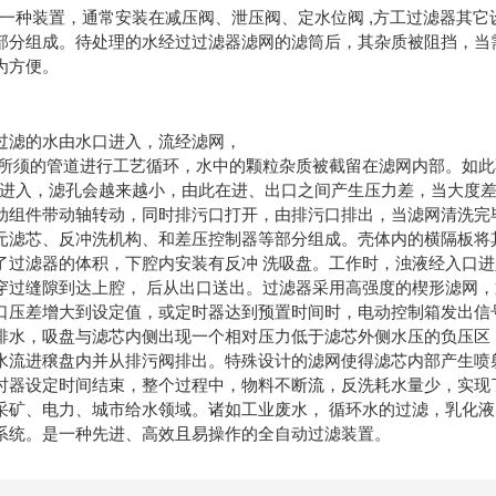
的一种装置，通常安装在减压阀、泄压阀、定水位阀 ,方工过滤器其
部分组成。待处理的水经过过滤器滤网的滤筒后，其杂质被阻挡，当
为方便。
过滤的水由水口进入，流经滤网，
所须的管道进行工艺循环，水中的颗粒杂质被截留在滤网内部。如此
地进入，滤孔会越来越小，由此在进、出口之间产生压力差，当大度
动组件带动轴转动，同时排污口打开，由排污口排出，当滤网清洗完
元滤芯、反冲洗机构、和差压控制器等部分组成。壳体内的横隔板将
了过滤器的体积，下腔内安装有反冲 洗吸盘。工作时，浊液经入口
穿过缝隙到达上腔， 后从出口送出。过滤器采用高强度的楔形滤网
口压差增大到设定值，或定时器达到预置时间时，电动控制箱发出信
排水，吸盘与滤芯内侧出现一个相对压力低于滤芯外侧水压的负压区
水流进穣盘内并从排污阀排出。特殊设计的滤网使得滤芯内部产生喷
时器设定时间结束，整个过程中，物料不断流，反洗耗水量少，实现
采矿、电力、城市给水领域。诸如工业废水， 循环水的过滤，乳化
系统。是一种先进、高效且易操作的全自动过滤装置。