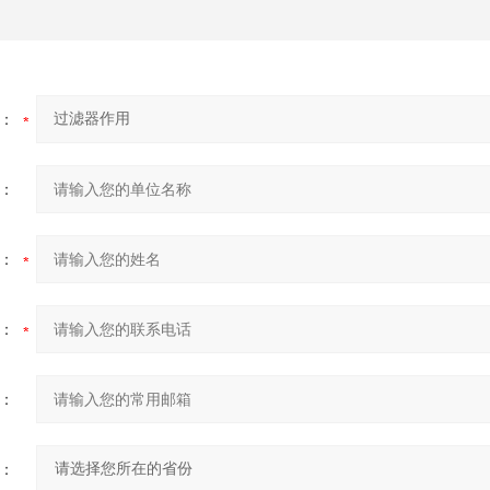
：
：
：
：
：
：