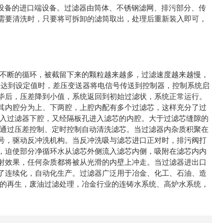
它设备的进口端设备。过滤器由筒体、不锈钢滤网、排污部分、传
需要清洗时，只要将可拆卸的滤筒取出，处理后重新装入即可，
不断的循环，被截留下来的颗粒越来越多，过滤速度越来越慢，
差达到设定值时，差压变送器将电信号传送到控制器，控制系统启
毕后，压差降到小值，系统返回到初始过滤状，系统正常运行。
其内腔分为上、下两腔，上腔内配有多个过滤芯，这样充分了过
进入过滤器下腔，又经隔板孔进入滤芯的内腔。大于过滤芯缝隙的
，通过压差控制、定时控制自动清洗滤芯。当过滤器内杂质积聚在
号，驱动反冲洗机构。当反冲洗吸与滤芯进口正对时，排污阀打
，迫使部分净循环水从滤芯外侧流入滤芯内侧，吸附在滤芯内内
射效果，任何杂质都将被从光滑的内壁上冲走。当过滤器进出口
了连续化，自动化生产。过滤器广泛用于冶金、化工、石油、造
液的再生，废油过滤处理，冶金行业的连铸水系统、高炉水系统，