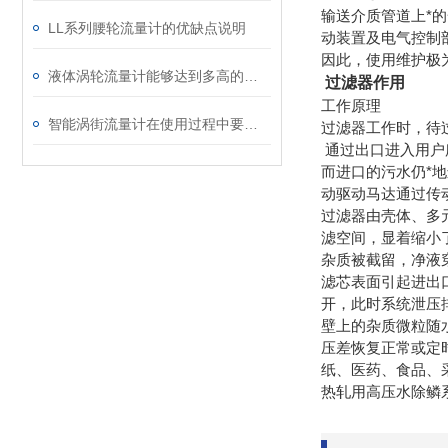
输送介质管道上*
LL系列腰轮流量计的优缺点说明
动装置及电气控制
因此，使用维护极
液体涡轮流量计能够达到多高的精度？
过滤器作用
工作原理
智能涡街流量计在使用过程中要注意的一些问题说明
过滤器工作时，待
通过出口进入用户
而进口的污水仍*
动驱动马达通过传
过滤器由壳体、多
滤空间，显着缩小
杂质被截留，净液
滤芯表面引起进出
开，此时系统泄压
壁上的杂质微粒随
压差恢复正常或定
纸、医药、食品、
热轧用高压水除鳞