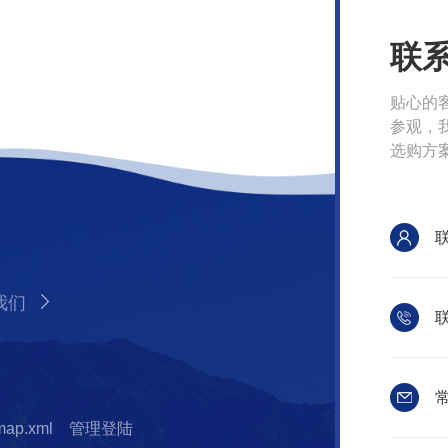
联
贴心的
参观，
选购方
我们
联
常
map.xml
管理登陆