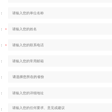
：
：
：
：
：
：
：