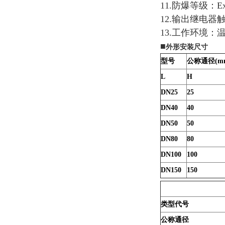
11.防爆等级：Ex
12.输出继电器触
13.工作环境：温
■
外形安装尺寸
型号
公称通径(m
L
H
DN25
25
DN40
40
DN50
50
DN80
80
DN100
100
DN150
150
类型代号
公称通径