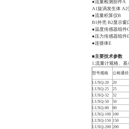
●流量检测部件A
A1旋涡发生体 A
●流量积算仪B
B1外壳 B2显示窗
●温度传感器组件
●压力传感器组件
●连接体E
■主要技术参数
1.流量计规格、
型号规格
公称通径
LUXQ-20
20
LUXQ-25
25
LUXQ-32
32
LUXQ-50
50
LUXQ-80
80
LUXQ-100
100
LUXQ-150
150
LUXQ-200
200