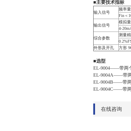
■主要技术指标
频率量
输入信号
Fin＜1
模拟量
输出信号
4-20
测量精
综合参数
0.2%F
外形及开孔
方形 9
■选型
EL-9004——
EL-9004A—
EL-9004B——
带
EL-9004C——
带两
在线咨询