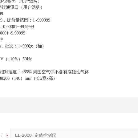
步移位输出（用户选购）
85串行通讯口（用户选购）
99
99，提前量范围：1~999999
00001~99.9999
01~9.99999
冲
9s，批次：1~999次（桶）
V（±10%）50Hz
℃ 相对湿度：≤85% 周围空气中不含有腐蚀性气体
280x60（140）mm（长x宽x高）
：