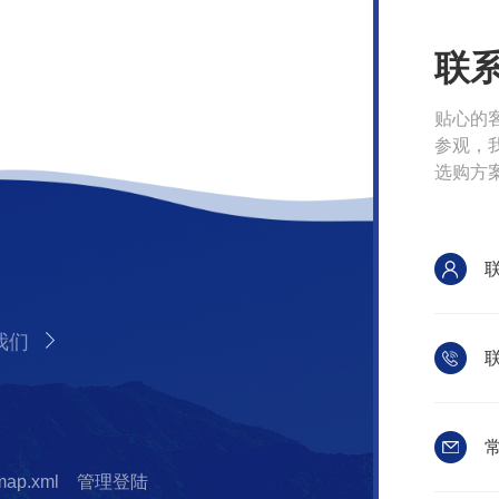
联
贴心的
参观，
选购方
我们
联
常
map.xml
管理登陆