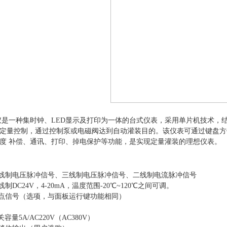
值控制仪是一种集时钟、LED显示及打印为一体的台式仪表，采用单片机技
定量控制，通过控制泵或电磁阀达到自动灌装目的。该仪表可通过键盘方
度
补偿、通讯、打印、掉电保护等功能，是实现定量灌装的理想仪表。
二线制电压脉冲信号、三线制电压脉冲信号、二线制电流脉冲信号
制DC24V，4-20mA，温度范围-20℃~120℃之间可调。
接点信号（选项，与面板运行键功能相同）
量5A/AC220V（AC380V）