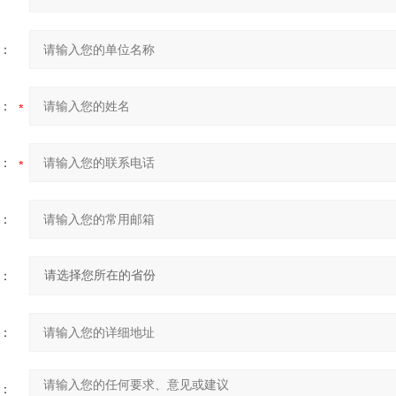
：
：
：
：
：
：
：